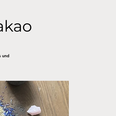
akao
s und