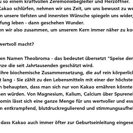
u so einem kraftvollen Zeremoniebegleiter und Herzöffner.
kao schlürfen, nehmen wir uns Zeit, um uns bewusst zu we
nn unsere tiefsten und innersten Wünsche spiegeln uns wider,
fung leben - dann geschehen Wunder. 
 wir also zusammen, um unserem Kern immer näher zu k
ertvoll macht?
chen Namen Theobroma - das bedeutet übersetzt "Speise de
anze die seit Jahrtausenden geschätzt wird.
h ihre biochemische Zusammensetzung, die auf rein körperli
st lang - Sie zählt zu den Lebensmitteln mit einer der höchst
 behaupten, dass man sich nur von Kakao ernähren könnte 
n würden. Von Magnesium, Kalium, Calcium über Spurene
min lässt sich eine ganze Menge für uns wertvoller und esse
m entkrampfend, blutdruckregulierend und stimmungsaufhel
 dass Kakao auch immer öfter zur Geburtseinleitung eingese