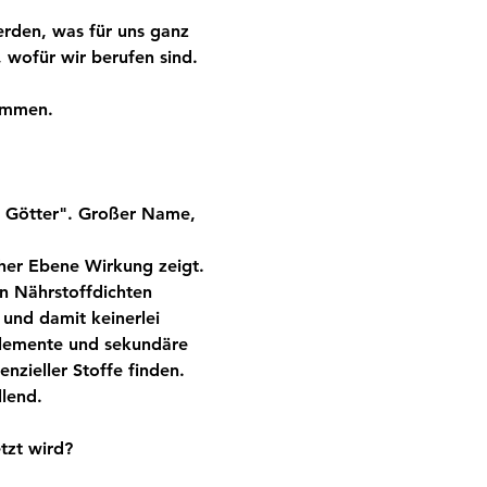
rden, was für uns ganz 
 wofür wir berufen sind. 
ommen.
r Götter". Großer Name, 
cher Ebene Wirkung zeigt. 
en Nährstoffdichten 
und damit keinerlei 
lemente und sekundäre 
nzieller Stoffe finden. 
lend.
tzt wird?