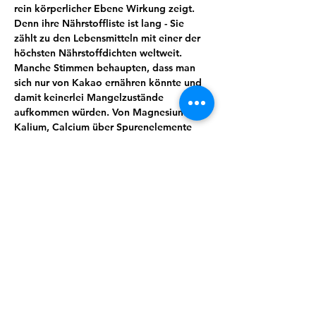
rein körperlicher Ebene Wirkung zeigt. 
Denn ihre Nährstoffliste ist lang - Sie 
zählt zu den Lebensmitteln mit einer der 
höchsten Nährstoffdichten weltweit. 
Manche Stimmen behaupten, dass man 
sich nur von Kakao ernähren könnte und 
damit keinerlei Mangelzustände 
aufkommen würden. Von Magnesium, 
Kalium, Calcium über Spurenelemente 
und sekundäre Pflanzenstoffe wie 
Theobromin lässt sich eine ganze Menge 
für uns wertvoller und essenzieller Stoffe 
finden. Kakao wirkt unter anderem 
entkrampfend, blutdruckregulierend und 
stimmungsaufhellend.
Wusstest du zum Beispiel, dass Kakao 
auch immer öfter zur Geburtseinleitung 
eingesetzt wird?
Doch es steckt so viel mehr in dieser 