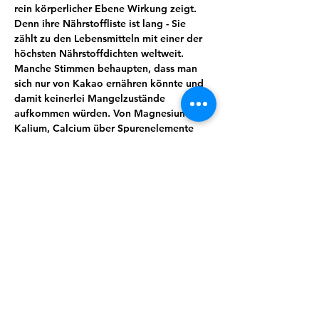
rein körperlicher Ebene Wirkung zeigt. 
Denn ihre Nährstoffliste ist lang - Sie 
zählt zu den Lebensmitteln mit einer der 
höchsten Nährstoffdichten weltweit. 
Manche Stimmen behaupten, dass man 
sich nur von Kakao ernähren könnte und 
damit keinerlei Mangelzustände 
aufkommen würden. Von Magnesium, 
Kalium, Calcium über Spurenelemente 
und sekundäre Pflanzenstoffe wie 
Theobromin lässt sich eine ganze Menge 
für uns wertvoller und essenzieller Stoffe 
finden. Kakao wirkt unter anderem 
entkrampfend, blutdruckregulierend und 
stimmungsaufhellend.
Wusstest du zum Beispiel, dass Kakao 
auch immer öfter zur Geburtseinleitung 
eingesetzt wird?
Doch es steckt so viel mehr in dieser 