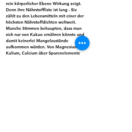
rein körperlicher Ebene Wirkung zeigt. 
Denn ihre Nährstoffliste ist lang - Sie 
zählt zu den Lebensmitteln mit einer der 
höchsten Nährstoffdichten weltweit. 
Manche Stimmen behaupten, dass man 
sich nur von Kakao ernähren könnte und 
damit keinerlei Mangelzustände 
aufkommen würden. Von Magnesium, 
Kalium, Calcium über Spurenelemente 
und sekundäre Pflanzenstoffe wie 
Theobromin lässt sich eine ganze Menge 
für uns wertvoller und essenzieller Stoffe 
finden. Kakao wirkt unter anderem 
entkrampfend, blutdruckregulierend und 
stimmungsaufhellend.
Wusstest du zum Beispiel, dass Kakao 
auch immer öfter zur Geburtseinleitung 
eingesetzt wird?
Doch es steckt so viel mehr in dieser 