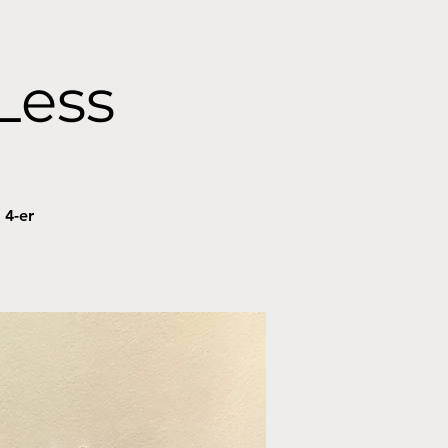
Less
 4-er