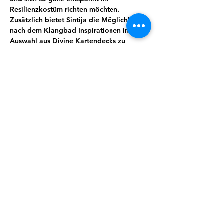
Resilienzkostüm richten möchten. 
Zusätzlich bietet Sintija die Möglichkeit 
nach dem Klangbad Inspirationen in ihrer 
Auswahl aus Divine Kartendecks zu 
finden,welche sie zur Verfügung stellt und 
dich gern berät. In der Adventszeit hält 
sIe auch ein kleines Präsent für dich 
bereit.
Du musst dafür nichts tun, außer es dir 
bequem zu machen und dem Klang zu 
lauschen. Effektiver auftanken geht (fast) 
nicht ;) 
Teilnahme: 15€ . 4er- Karte 50 €.
Anmelden