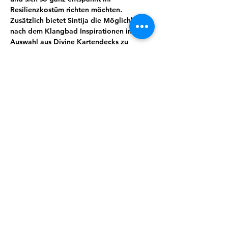
Resilienzkostüm richten möchten. 
Zusätzlich bietet Sintija die Möglichkeit 
nach dem Klangbad Inspirationen in ihrer 
Auswahl aus Divine Kartendecks zu 
finden,welche sie zur Verfügung stellt und 
dich gern berät. In der Adventszeit hält 
sIe auch ein kleines Präsent für dich 
bereit.
Du musst dafür nichts tun, außer es dir 
bequem zu machen und dem Klang zu 
lauschen. Effektiver auftanken geht (fast) 
nicht ;) 
Teilnahme: 15€ . 4er- Karte 50 €.
Anmelden