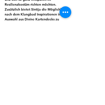
Resilienzkostüm richten möchten. 
Zusätzlich bietet Sintija die Möglichkeit 
nach dem Klangbad Inspirationen in ihrer 
Auswahl aus Divine Kartendecks zu 
finden,welche sie zur Verfügung stellt und 
dich gern berät. In der Adventszeit hält 
sIe auch ein kleines Präsent für dich 
bereit.
Du musst dafür nichts tun, außer es dir 
bequem zu machen und dem Klang zu 
lauschen. Effektiver auftanken geht (fast) 
nicht ;) 
Teilnahme: 15€ . 4er- Karte 50 €.
Anmelden