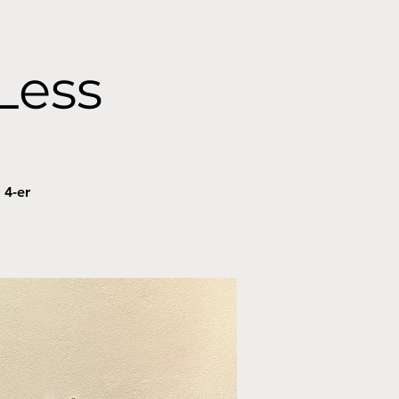
Less
 4-er