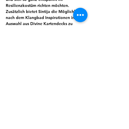
Resilienzkostüm richten möchten. 
Zusätzlich bietet Sintija die Möglichkeit 
nach dem Klangbad Inspirationen in ihrer 
Auswahl aus Divine Kartendecks zu 
finden,welche sie zur Verfügung stellt und 
dich gern berät. In der Adventszeit hält 
sIe auch ein kleines Präsent für dich 
bereit.
Du musst dafür nichts tun, außer es dir 
bequem zu machen und dem Klang zu 
lauschen. Effektiver auftanken geht (fast) 
nicht ;) 
Teilnahme: 15€ . 4er- Karte 50 €.
Anmelden