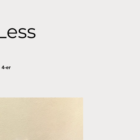
Less
 4-er