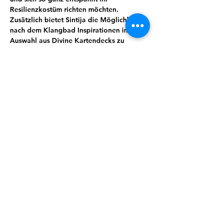
Resilienzkostüm richten möchten. 
Zusätzlich bietet Sintija die Möglichkeit 
nach dem Klangbad Inspirationen in ihrer 
Auswahl aus Divine Kartendecks zu 
finden,welche sie zur Verfügung stellt und 
dich gern berät. In der Adventszeit hält 
sIe auch ein kleines Präsent für dich 
bereit.
Du musst dafür nichts tun, außer es dir 
bequem zu machen und dem Klang zu 
lauschen. Effektiver auftanken geht (fast) 
nicht ;) 
Teilnahme: 15€ . 4er- Karte 50 €.
Anmelden