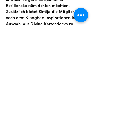
Resilienzkostüm richten möchten. 
Zusätzlich bietet Sintija die Möglichkeit 
nach dem Klangbad Inspirationen in ihrer 
Auswahl aus Divine Kartendecks zu 
finden,welche sie zur Verfügung stellt und 
dich gern berät. In der Adventszeit hält 
sIe auch ein kleines Präsent für dich 
bereit.
Du musst dafür nichts tun, außer es dir 
bequem zu machen und dem Klang zu 
lauschen. Effektiver auftanken geht (fast) 
nicht ;) 
Teilnahme: 15€ . 4er- Karte 50 €.
Anmelden