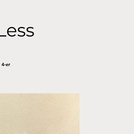
Less
 4-er