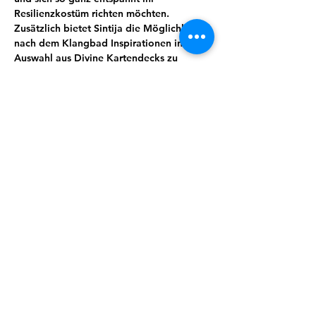
Resilienzkostüm richten möchten. 
Zusätzlich bietet Sintija die Möglichkeit 
nach dem Klangbad Inspirationen in ihrer 
Auswahl aus Divine Kartendecks zu 
finden,welche sie zur Verfügung stellt und 
dich gern berät. In der Adventszeit hält 
sIe auch ein kleines Präsent für dich 
bereit.
Du musst dafür nichts tun, außer es dir 
bequem zu machen und dem Klang zu 
lauschen. Effektiver auftanken geht (fast) 
nicht ;) 
Teilnahme: 15€ . 4er- Karte 50 €.
Anmelden