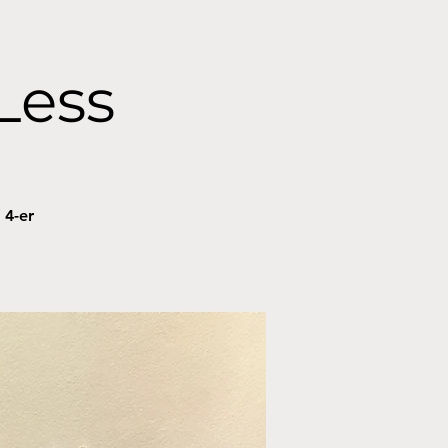
Less
 4-er