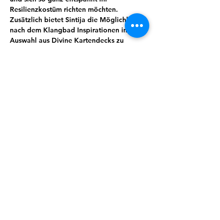
Resilienzkostüm richten möchten. 
Zusätzlich bietet Sintija die Möglichkeit 
nach dem Klangbad Inspirationen in ihrer 
Auswahl aus Divine Kartendecks zu 
finden,welche sie zur Verfügung stellt und 
dich gern berät. In der Adventszeit hält 
sIe auch ein kleines Präsent für dich 
bereit.
Du musst dafür nichts tun, außer es dir 
bequem zu machen und dem Klang zu 
lauschen. Effektiver auftanken geht (fast) 
nicht ;) 
Teilnahme: 15€ . 4er- Karte 50 €.
Anmelden