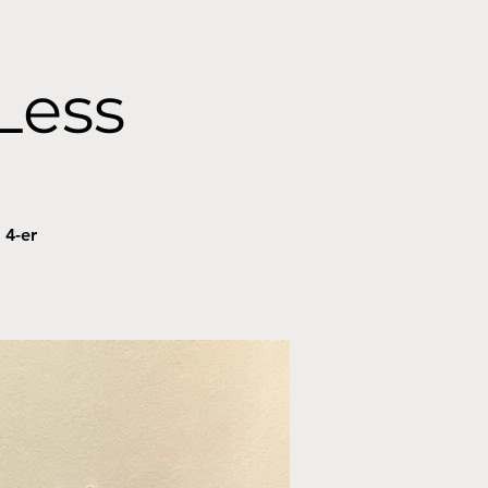
Less
 4-er