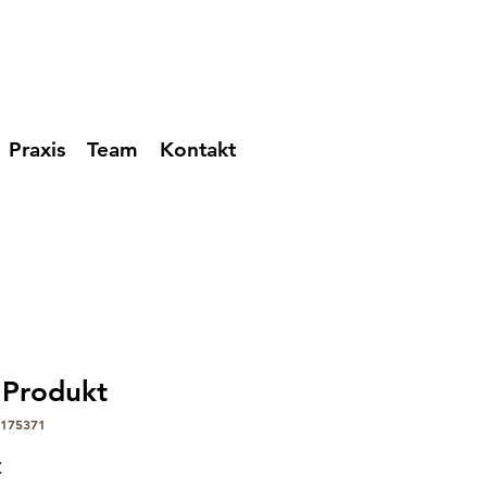
Praxis
Team
Kontakt
n Produkt
3175371
dpreis
Sale-
€