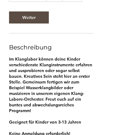
t
d
3
Weiter
0
M
i
n
.
Beschreibung
Im Klanglabor können deine Kinder
verschiedenste Klanginstrumente erfahren
und ausprobieren oder sogar selbst
bauen. Kreatives Sein steht hier an erster
Stelle. Gemeinsam fertigen wir zum
Beispiel Wasserklangbilder oder
musizieren in unserem eigenen Klang-
Labore-Orchester. Freut euch auf ein
buntes und abwechslungsreiches
Programm!
Geeignet für Kinder von 3-13 Jahren
Keine Anmeldung erforderlich!