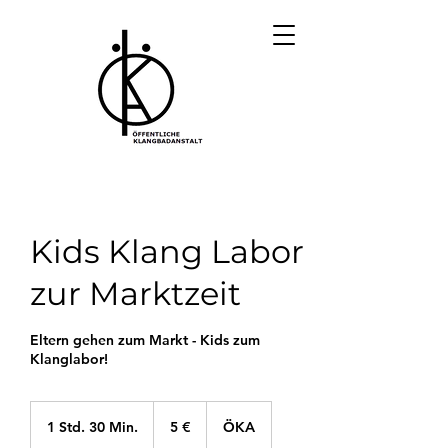
Kids Klang Labor
zur Marktzeit
Eltern gehen zum Markt - Kids zum
Klanglabor!
5
Euro
1 Std. 30 Min.
1
5 €
ÖKA
S